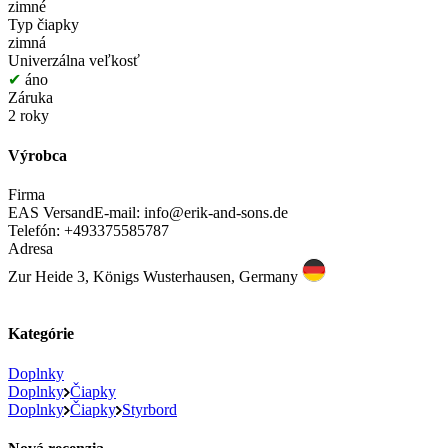
zimné
Typ čiapky
zimná
Univerzálna veľkosť
✔
áno
Záruka
2 roky
Výrobca
Firma
EAS Versand
E-mail: info@erik-and-sons.de
Telefón: +493375585787
Adresa
Zur Heide 3, Königs Wusterhausen, Germany
Kategórie
Doplnky
Doplnky
Čiapky
Doplnky
Čiapky
Styrbord