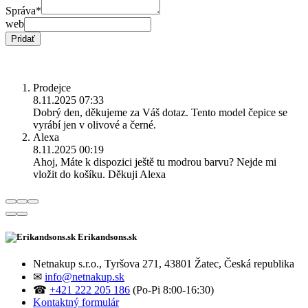
Správa
*
web
Pridať
Prodejce
8.11.2025 07:33
Dobrý den, děkujeme za Váš dotaz. Tento model čepice se
vyrábí jen v olivové a černé.
Alexa
8.11.2025 00:19
Ahoj, Máte k dispozici ještě tu modrou barvu? Nejde mi
vložit do košíku. Děkuji Alexa
Erikandsons.sk
Netnakup s.r.o., Tyršova 271, 43801 Žatec, Česká republika
✉
info@netnakup.sk
☎
+421 222 205 186
(Po-Pi 8:00-16:30)
Kontaktný formulár