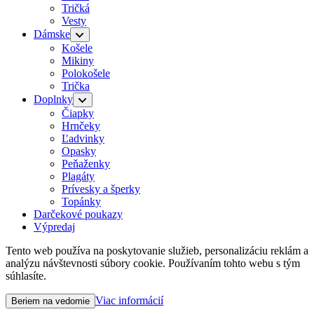
Tričká
Vesty
Dámske
Košele
Mikiny
Polokošele
Trička
Doplnky
Čiapky
Hrnčeky
Ľadvinky
Opasky
Peňaženky
Plagáty
Prívesky a šperky
Topánky
Darčekové poukazy
Výpredaj
Tento web používa na poskytovanie služieb, personalizáciu reklám a
analýzu návštevnosti súbory cookie. Používaním tohto webu s tým
súhlasíte.
Viac informácií
Beriem na vedomie