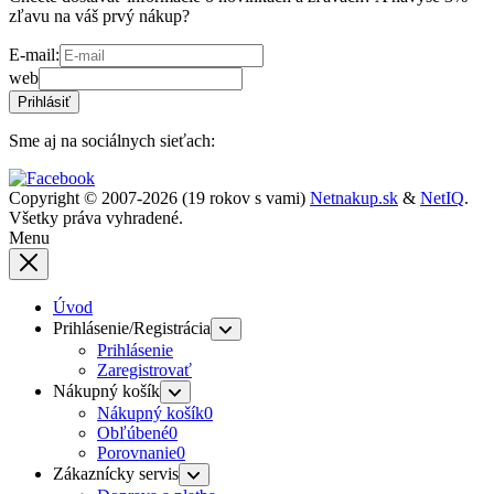
zľavu na váš prvý nákup?
E-mail:
web
Prihlásiť
Sme aj na sociálnych sieťach:
Copyright © 2007-2026 (19 rokov s vami)
Netnakup.sk
&
NetIQ
.
Všetky práva vyhradené.
Menu
Úvod
Prihlásenie/Registrácia
Prihlásenie
Zaregistrovať
Nákupný košík
Nákupný košík
0
Obľúbené
0
Porovnanie
0
Zákaznícky servis