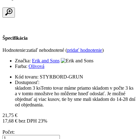
Špecifikácia
Hodnotenie:
zatiaľ nehodnotené (
pridať hodnotenie
)
Značka:
Erik and Sons
Farba:
Olivová
Kód tovaru: STYRBORD-GRUN
Dostupnosť:
skladom 3 ks
Tento tovar máme priamo skladom v počte 3 ks
a v tomto množstve ho môžeme hneď odoslať. Je možné
objednať aj viac kusov, tie by sme mali skladom do 14-28 dní
od objednania.
21,75 €
17,68 € bez DPH 23%
Počet: