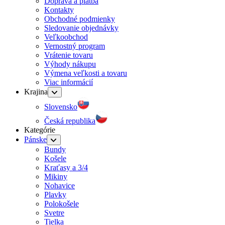
Doprava a platba
Kontakty
Obchodné podmienky
Sledovanie objednávky
Veľkoobchod
Vernostný program
Vrátenie tovaru
Výhody nákupu
Výmena veľkosti a tovaru
Viac informácií
Krajina
Slovensko
Česká republika
Kategórie
Pánske
Bundy
Košele
Kraťasy a 3/4
Mikiny
Nohavice
Plavky
Polokošele
Svetre
Tielka