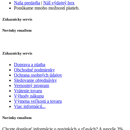
Naša predajňa
|
Náš výdajný box
Ponúkame mnoho možností platieb.
Zákaznícky servis
Novinky emailom
Zákaznícky servis
Doprava a platba
Obchodné podmienky
Ochrana osobných údajov
Sledovanie objednávky
Vernostný program
Vrátenie tovaru
Výhody nákupu
Výmena veľkosti a tovaru
Viac informácií...
Novinky emailom
Chcete dostávať informácie o novinkách a zľavách? A navyše 3%