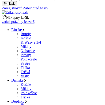
Prihlásiť
Zaregistrovať
Zabudnuté heslo
Nákupný košík
zatiaľ prázdny
ks za
€
Pánske
Bundy
Košele
Kraťasy a 3/4
Mikiny
Nohavice
Plavky
Polokošele
Svetre
Tielka
Tričká
Vesty
Dámske
Košele
Mikiny
Polokošele
Trička
Doplnky