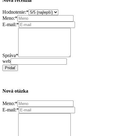
Nová recenzia
Hodnotenie:
*
Meno:
*
E-mail:
*
Správa
*
web
Pridať
Nová otázka
Meno:
*
E-mail:
*