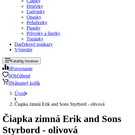
Čiapky
Hrnčeky
Ľadvinky
Opasky
Peňaženky
Plagáty
Prívesky a šperky
Topánky
Darčekové poukazy
Výpredaj
Katalóg tovaru
0
Porovnanie
0
Obľúbené
0
Nákupný košík
Úvod
Čiapka zimná Erik and Sons Styrbord - olivová
Čiapka zimná Erik and Sons
Styrbord - olivová