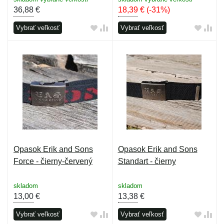
36,88
€
18,39
€
(-31%)
Vybrať veľkosť
Vybrať veľkosť
Opasok Erik and Sons
Opasok Erik and Sons
Force - čierny-červený
Standart - čierny
skladom
skladom
13,00
€
13,38
€
Vybrať veľkosť
Vybrať veľkosť