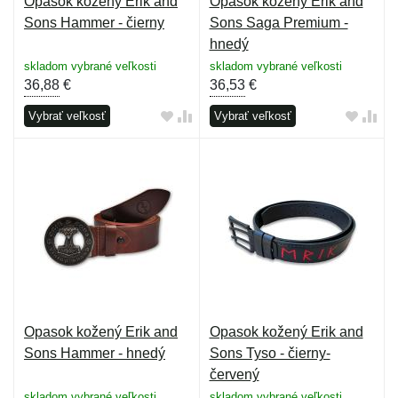
Opasok kožený Erik and
Opasok kožený Erik and
Sons Hammer - čierny
Sons Saga Premium -
hnedý
skladom vybrané veľkosti
skladom vybrané veľkosti
36,88
€
36,53
€
Vybrať veľkosť
Vybrať veľkosť
Opasok kožený Erik and
Opasok kožený Erik and
Sons Hammer - hnedý
Sons Tyso - čierny-
červený
skladom vybrané veľkosti
skladom vybrané veľkosti