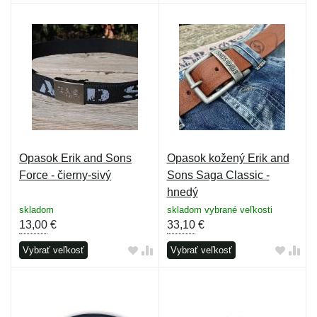
Opasok Erik and Sons
Opasok kožený Erik and
Force - čierny-sivý
Sons Saga Classic -
hnedý
skladom
skladom vybrané veľkosti
13,00
€
33,10
€
Vybrať veľkosť
Vybrať veľkosť