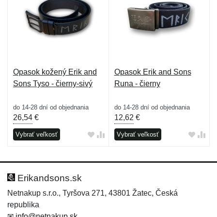
Opasok kožený Erik and
Opasok Erik and Sons
Sons Tyso - čierny-sivý
Runa - čierny
do 14-28 dní od objednania
do 14-28 dní od objednania
26,54
€
12,62
€
Vybrať veľkosť
Vybrať veľkosť
Erikandsons.sk
Netnakup s.r.o., Tyršova 271, 43801 Žatec, Česká
republika
✉
info@netnakup.sk