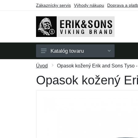
Zákaznícky servis
Výhody nákupu
Doprava a plat
Katalóg tovaru
Pánske
Úvod
Opasok kožený Erik and Sons Tyso -
Dámske
Opasok kožený Eri
Doplnky
Darčekové poukazy
Výpredaj