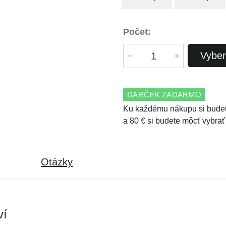
Počet:
Vyber
DARČEK ZADARMO
Ku každému nákupu si budet
a 80 € si budete môcť vybrať
Otázky
ví