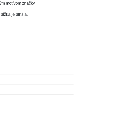
ným motívom značky.
dĺžka je dlhšia.