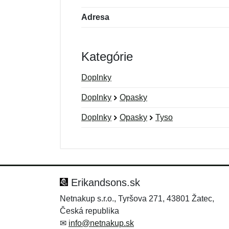
Adresa
Kategórie
Doplnky
Doplnky
Opasky
Doplnky
Opasky
Tyso
Nová recenzia
Nová otázka
Hodnotenie:
Meno:
*
*
Erikandsons.sk
Netnakup s.r.o., Tyršova 271, 43801 Žatec,
Česká republika
Správa
Správa
*
*
✉
info@netnakup.sk