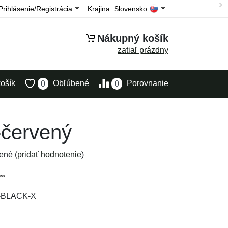
Prihlásenie/Registrácia
Krajina:
Slovensko
Nákupný košík
zatiaľ prázdny
ošík
Obľúbené
Porovnanie
0
0
-červený
ené (
pridať hodnotenie
)
O-BLACK-X