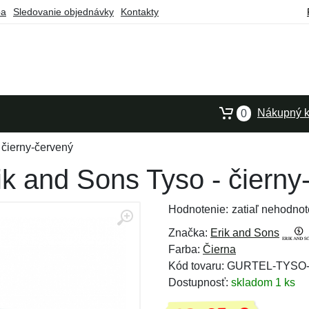
ba
Sledovanie objednávky
Kontakty
Nákupný k
0
 čierny-červený
k and Sons Tyso - čierny
Hodnotenie:
zatiaľ nehodnot
Značka:
Erik and Sons
Farba:
Čierna
Kód tovaru: GURTEL-TYS
Dostupnosť:
skladom 1 ks