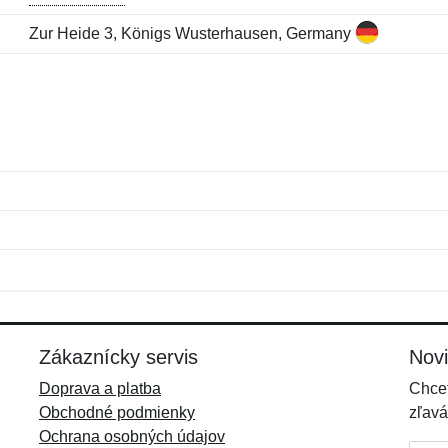
Zur Heide 3, Königs Wusterhausen, Germany
Meno:
E-mail:
*
*
E-mail:
*
Zákaznícky servis
Nov
Doprava a platba
Chcet
Obchodné podmienky
zľavá
Ochrana osobných údajov