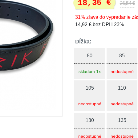
18,35 €
26,54 €
31% zľava do vypredanie zá
14,92 € bez DPH 23%
Dĺžka:
80
85
skladom 1x
nedostupné
105
110
nedostupné
nedostupné
130
135
nedostupné
nedostupné