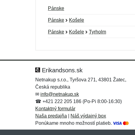
Pánske
Pánske
Košele
Pánske
Košele
Tyrholm
Nová recenzia
Nová otázka
Hodnotenie:
Meno:
*
*
Erikandsons.sk
Netnakup s.r.o., Tyršova 271, 43801 Žatec,
Česká republika
Správa
Správa
*
*
✉
info@netnakup.sk
☎ +421 222 205 186 (Po-Pi 8:00-16:30)
Kontaktný formulár
Naša predajňa
|
Náš výdajný box
Ponúkame mnoho možností platieb.