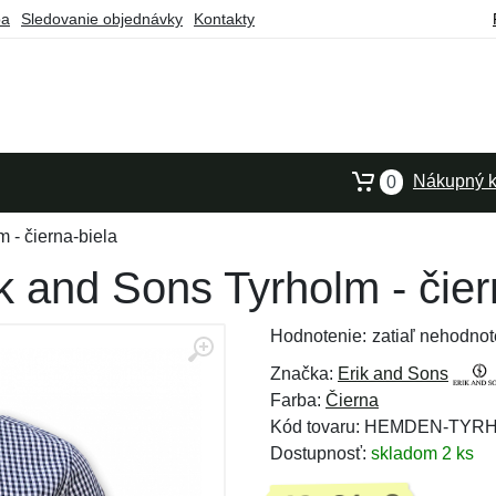
ba
Sledovanie objednávky
Kontakty
Nákupný k
0
 - čierna-biela
 and Sons Tyrholm - čier
Hodnotenie:
zatiaľ nehodnot
Značka:
Erik and Sons
Farba:
Čierna
Kód tovaru: HEMDEN-TYR
Dostupnosť:
skladom 2 ks