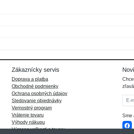
Meno:
E-mail:
*
*
E-mail:
*
Zákaznícky servis
Nov
Doprava a platba
Chcet
Obchodné podmienky
zľavá
Ochrana osobných údajov
E-mai
Sledovanie objednávky
Vernostný program
Vrátenie tovaru
Sme a
Výhody nákupu
Výmena veľkosti a tovaru