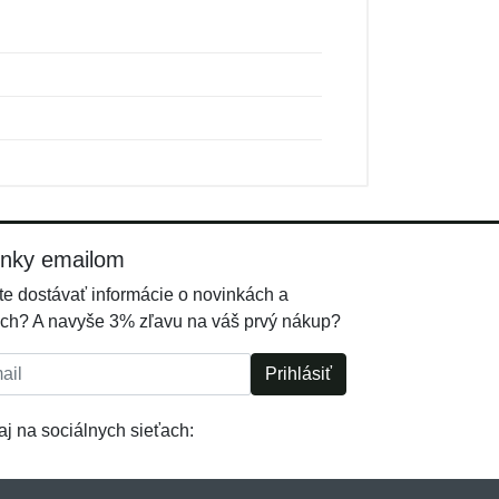
inky emailom
e dostávať informácie o novinkách a
ch? A navyše 3% zľavu na váš prvý nákup?
l:
Prihlásiť
j na sociálnych sieťach: