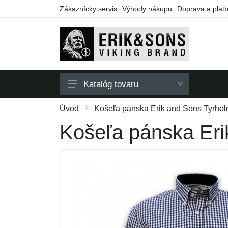
Zákaznícky servis
Výhody nákupu
Doprava a plat
Katalóg tovaru
Pánske
Úvod
Košeľa pánska Erik and Sons Tyrholm
Dámske
Košeľa pánska Erik
Doplnky
Darčekové poukazy
Výpredaj