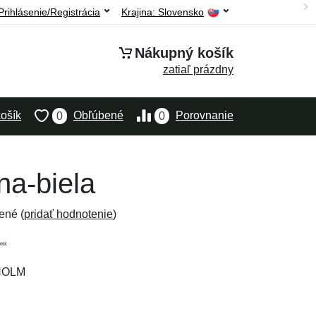
Prihlásenie/Registrácia
Krajina:
Slovensko
Nákupný košík
zatiaľ prázdny
ošík
Obľúbené
Porovnanie
0
0
na-biela
ené (
pridať hodnotenie
)
HOLM