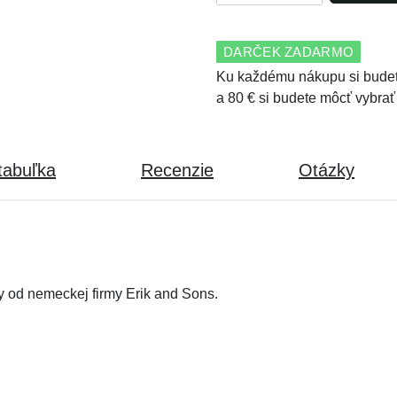
DARČEK ZADARMO
Ku každému nákupu si budet
a 80 € si budete môcť vybrať
tabuľka
Recenzie
Otázky
y od nemeckej firmy Erik and Sons.