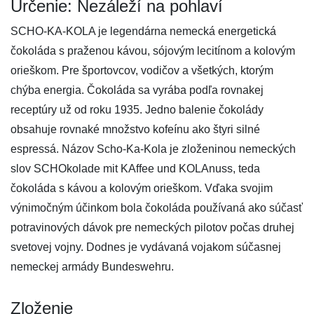
Určenie: Nezáleží na pohlaví
SCHO-KA-KOLA je legendárna nemecká energetická
čokoláda s praženou kávou, sójovým lecitínom a kolovým
orieškom. Pre športovcov, vodičov a všetkých, ktorým
chýba energia. Čokoláda sa vyrába podľa rovnakej
receptúry už od roku 1935. Jedno balenie čokolády
obsahuje rovnaké množstvo kofeínu ako štyri silné
espressá. Názov Scho-Ka-Kola je zloženinou nemeckých
slov SCHOkolade mit KAffee und KOLAnuss, teda
čokoláda s kávou a kolovým orieškom. Vďaka svojim
výnimočným účinkom bola čokoláda používaná ako súčasť
potravinových dávok pre nemeckých pilotov počas druhej
svetovej vojny. Dodnes je vydávaná vojakom súčasnej
nemeckej armády Bundeswehru.
Zloženie