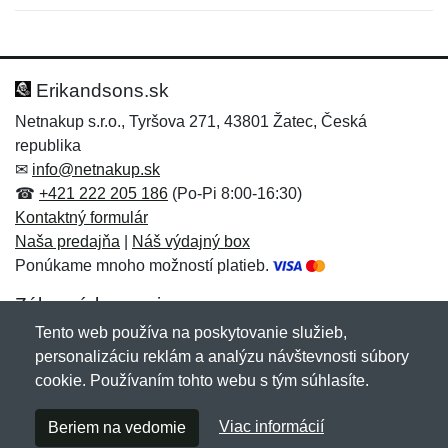
Nová recenzia
Nová otázka
Hodnotenie:
Meno:
*
*
Erikandsons.sk
Netnakup s.r.o., Tyršova 271, 43801 Žatec, Česká
republika
Meno:
E-mail:
*
*
✉
info@netnakup.sk
☎
+421 222 205 186
(Po-Pi 8:00-16:30)
Kontaktný formulár
Naša predajňa
|
Náš výdajný box
E-mail:
*
Ponúkame mnoho možností platieb.
Správa
*
Zákaznícky servis
Tento web používa na poskytovanie služieb,
Novinky emailom
personalizáciu reklám a analýzu návštevnosti súbory
Správa
*
cookie. Používaním tohto webu s tým súhlasíte.
Copyright © 2007-2026 (19 rokov s vami)
Netnakup.sk
&
Viac informácií
Beriem na vedomie
NetIQ
. Všetky práva vyhradené.