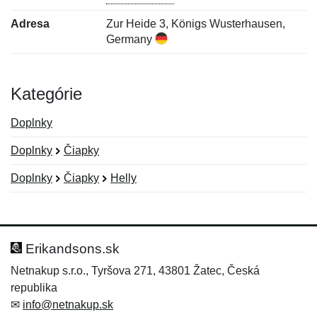
Adresa
Zur Heide 3, Königs Wusterhausen,
Germany
Kategórie
Doplnky
Doplnky
Čiapky
Doplnky
Čiapky
Helly
Nová recenzia
Nová otázka
Hodnotenie:
Meno:
*
*
Erikandsons.sk
Netnakup s.r.o., Tyršova 271, 43801 Žatec, Česká
republika
Meno:
E-mail:
*
*
✉
info@netnakup.sk