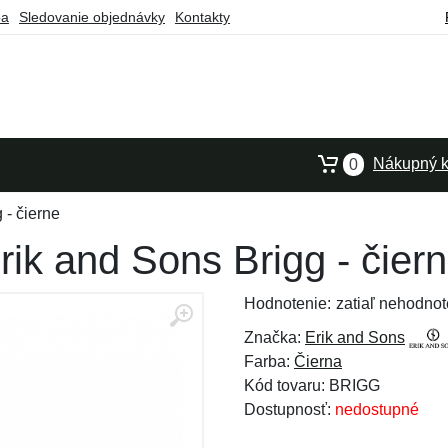
ba
Sledovanie objednávky
Kontakty
Nákupný k
0
 - čierne
rik and Sons Brigg - čier
Hodnotenie:
zatiaľ nehodnot
Značka:
Erik and Sons
Farba:
Čierna
Kód tovaru: BRIGG
Dostupnosť:
nedostupné