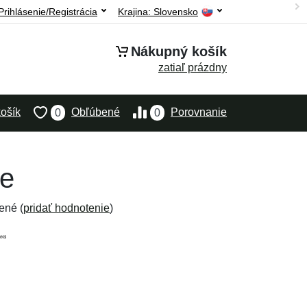
Prihlásenie/Registrácia
Krajina:
Slovensko
Nákupný košík
zatiaľ prázdny
ošík
Obľúbené
Porovnanie
0
0
ne
ené (
pridať hodnotenie
)