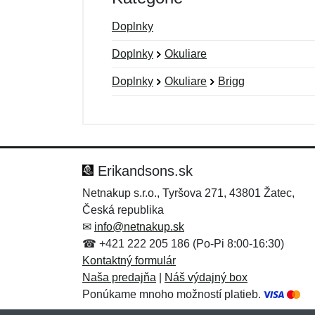
Doplnky
Doplnky
Okuliare
Doplnky
Okuliare
Brigg
Nová recenzia
Nová otázka
Hodnotenie:
Meno:
*
*
Erikandsons.sk
Netnakup s.r.o., Tyršova 271, 43801 Žatec,
Česká republika
Správa
Správa
*
*
✉
info@netnakup.sk
☎ +421 222 205 186 (Po-Pi 8:00-16:30)
Kontaktný formulár
Naša predajňa
|
Náš výdajný box
Ponúkame mnoho možností platieb.