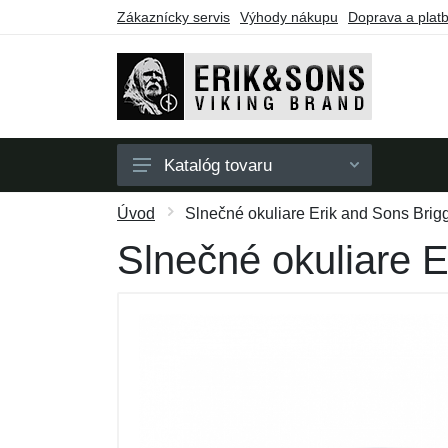
Zákaznícky servis
Výhody nákupu
Doprava a plat
Katalóg tovaru
Pánske
Úvod
Slnečné okuliare Erik and Sons Brigg
Dámske
Slnečné okuliare E
Doplnky
Darčekové poukazy
Výpredaj