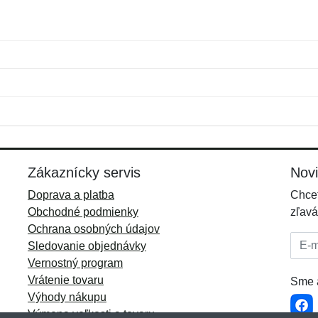
Meno:
E-mail:
*
*
E-mail:
*
Zákaznícky servis
Nov
Doprava a platba
Chcet
Obchodné podmienky
zľavá
Ochrana osobných údajov
E-mai
Sledovanie objednávky
Vernostný program
Vrátenie tovaru
Sme a
Výhody nákupu
Výmena veľkosti a tovaru