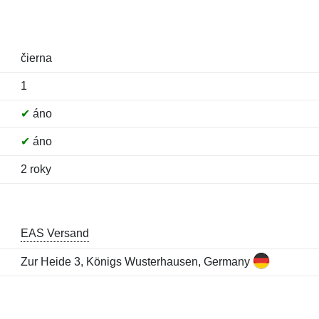
čierna
1
✔
áno
✔
áno
2 roky
EAS Versand
Zur Heide 3, Königs Wusterhausen, Germany