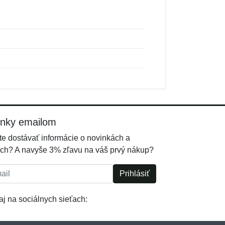
inky emailom
e dostávať informácie o novinkách a
ch? A navyše 3% zľavu na váš prvý nákup?
l:
Prihlásiť
j na sociálnych sieťach: