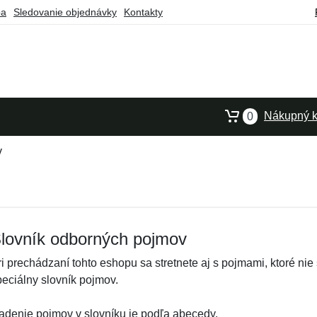
ba
Sledovanie objednávky
Kontakty
Nákupný k
0
v
lovník odborných pojmov
ri prechádzaní tohto eshopu sa stretnete aj s pojmami, ktoré nie
peciálny slovník pojmov.
adenie pojmov v slovníku je podľa abecedy.