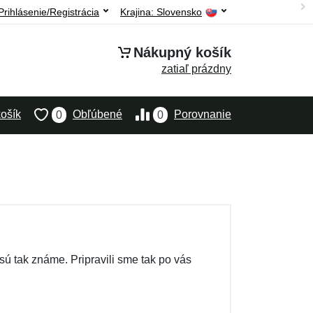
Prihlásenie/Registrácia
Krajina:
Slovensko
Nákupný košík
zatiaľ prázdny
ošík
Obľúbené
Porovnanie
0
0
 sú tak známe. Pripravili sme tak po vás