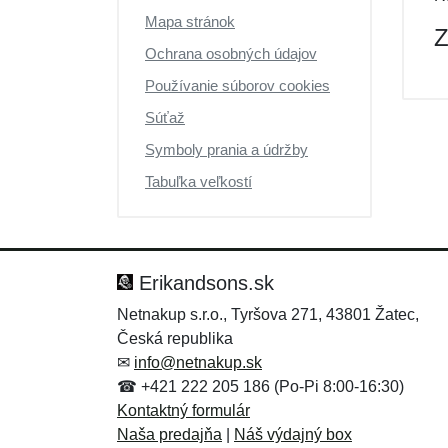
Mapa stránok
Z
Ochrana osobných údajov
Používanie súborov cookies
Súťaž
Symboly prania a údržby
Tabuľka veľkostí
Erikandsons.sk
Netnakup s.r.o., Tyršova 271, 43801 Žatec,
Česká republika
✉
info@netnakup.sk
☎ +421 222 205 186 (Po-Pi 8:00-16:30)
Kontaktný formulár
Naša predajňa
|
Náš výdajný box