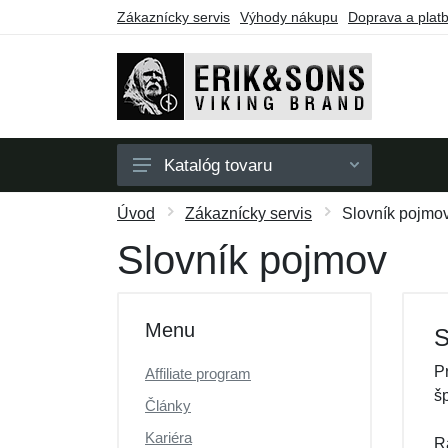
Zákaznícky servis
Výhody nákupu
Doprava a plat
Katalóg tovaru
Pánske
Úvod
Zákaznícky servis
Slovník pojmo
Dámske
Slovník pojmov
Doplnky
Darčekové poukazy
Menu
S
Výpredaj
P
Affiliate program
š
Články
Kariéra
R