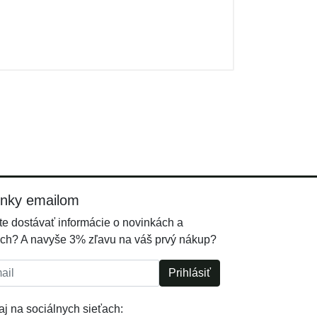
inky emailom
e dostávať informácie o novinkách a
ch? A navyše 3% zľavu na váš prvý nákup?
l:
Prihlásiť
j na sociálnych sieťach: