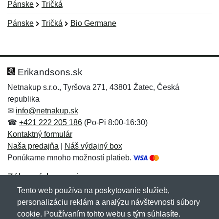
Pánske
Tričká
Pánske
Tričká
Bio Germane
Nová recenzia
Nová otázka
Hodnotenie:
Meno:
*
*
Erikandsons.sk
Netnakup s.r.o., Tyršova 271, 43801 Žatec, Česká
republika
Meno:
E-mail:
*
*
✉
info@netnakup.sk
☎
+421 222 205 186
(Po-Pi 8:00-16:30)
Kontaktný formulár
Naša predajňa
|
Náš výdajný box
E-mail:
*
Ponúkame mnoho možností platieb.
Správa
*
Zákaznícky servis
Tento web používa na poskytovanie služieb,
Novinky emailom
personalizáciu reklám a analýzu návštevnosti súbory
Správa
*
cookie. Používaním tohto webu s tým súhlasíte.