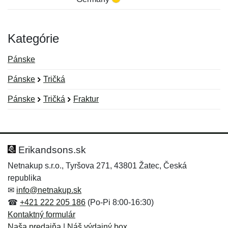
Kategórie
Pánske
Pánske
Tričká
Pánske
Tričká
Fraktur
Nová recenzia
Nová otázka
Hodnotenie:
Meno:
*
*
Erikandsons.sk
Netnakup s.r.o., Tyršova 271, 43801 Žatec, Česká
republika
Meno:
E-mail:
*
*
✉
info@netnakup.sk
☎
+421 222 205 186
(Po-Pi 8:00-16:30)
Kontaktný formulár
Naša predajňa
|
Náš výdajný box