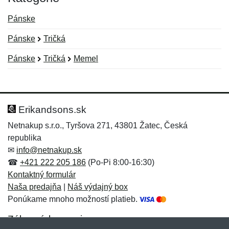
Pánske
Pánske
Tričká
Pánske
Tričká
Memel
Nová recenzia
Nová otázka
Hodnotenie:
Meno:
*
*
Erikandsons.sk
Netnakup s.r.o., Tyršova 271, 43801 Žatec, Česká
republika
Meno:
E-mail:
*
*
✉
info@netnakup.sk
☎
+421 222 205 186
(Po-Pi 8:00-16:30)
Kontaktný formulár
Naša predajňa
|
Náš výdajný box
E-mail:
*
Ponúkame mnoho možností platieb.
Správa
*
Zákaznícky servis