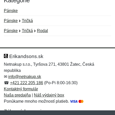
Kategórie
Pánske
Pánske
Tričká
Pánske
Tričká
Rodal
Nová recenzia
Nová otázka
Hodnotenie:
Meno:
*
*
Erikandsons.sk
Netnakup s.r.o., Tyršova 271, 43801 Žatec, Česká
republika
Meno:
E-mail:
*
*
✉
info@netnakup.sk
☎
+421 222 205 186
(Po-Pi 8:00-16:30)
Kontaktný formulár
Naša predajňa
|
Náš výdajný box
E-mail:
*
Ponúkame mnoho možností platieb.
Správa
*
Zákaznícky servis