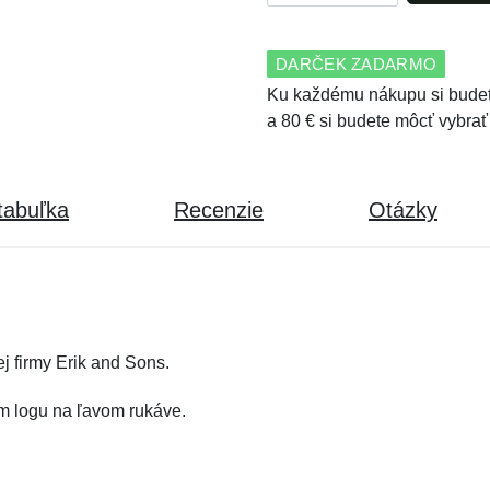
DARČEK ZADARMO
Ku každému nákupu si budet
a 80 € si budete môcť vybrať
tabuľka
Recenzie
Otázky
j firmy Erik and Sons.
m logu na ľavom rukáve.