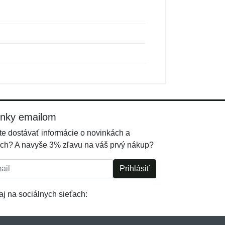
inky emailom
e dostávať informácie o novinkách a
ch? A navyše 3% zľavu na váš prvý nákup?
l:
Prihlásiť
j na sociálnych sieťach: