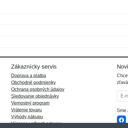
Meno:
E-mail:
*
*
E-mail:
*
Zákaznícky servis
Nov
Doprava a platba
Chcet
Obchodné podmienky
zľavá
Ochrana osobných údajov
E-mai
Sledovanie objednávky
Vernostný program
Vrátenie tovaru
Sme a
Výhody nákupu
Výmena veľkosti a tovaru