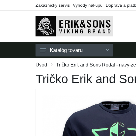
Zákaznícky servis
Výhody nákupu
Doprava a plat
Katalóg tovaru
Pánske
Úvod
Tričko Erik and Sons Rodal - navy-z
Dámske
Tričko Erik and So
Doplnky
Darčekové poukazy
Výpredaj