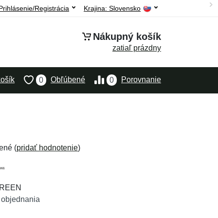
Prihlásenie/Registrácia
Krajina:
Slovensko
Nákupný košík
zatiaľ prázdny
ošík
Obľúbené
Porovnanie
0
0
ené (
pridať hodnotenie
)
GREEN
 objednania