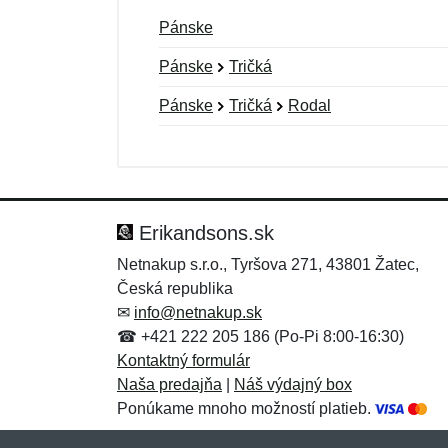
Pánske
Pánske
Tričká
Pánske
Tričká
Rodal
Nová recenzia
Nová otázka
Hodnotenie:
Meno:
*
*
Erikandsons.sk
Netnakup s.r.o., Tyršova 271, 43801 Žatec,
Česká republika
Správa
Správa
*
*
✉
info@netnakup.sk
☎ +421 222 205 186 (Po-Pi 8:00-16:30)
Kontaktný formulár
Naša predajňa
|
Náš výdajný box
Ponúkame mnoho možností platieb.