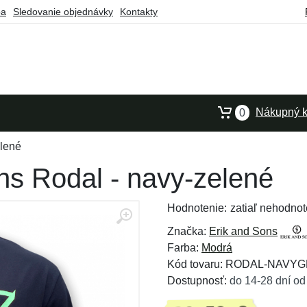
ba
Sledovanie objednávky
Kontakty
Nákupný k
0
elené
ns Rodal - navy-zelené
Hodnotenie:
zatiaľ nehodnot
Značka:
Erik and Sons
Farba:
Modrá
Kód tovaru: RODAL-NAVY
Dostupnosť:
do 14-28 dní od