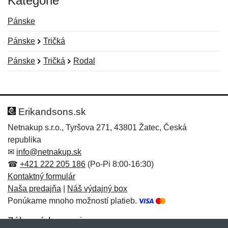
Kategórie
Pánske
Pánske
Tričká
Pánske
Tričká
Rodal
Nová recenzia
Nová otázka
Hodnotenie:
Meno:
*
*
Erikandsons.sk
Netnakup s.r.o., Tyršova 271, 43801 Žatec, Česká
republika
Meno:
E-mail:
*
*
✉
info@netnakup.sk
☎
+421 222 205 186
(Po-Pi 8:00-16:30)
Kontaktný formulár
Naša predajňa
|
Náš výdajný box
E-mail:
*
Ponúkame mnoho možností platieb.
Správa
*
Zákaznícky servis