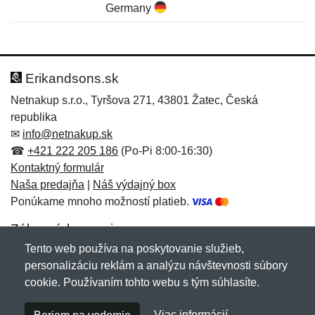
Germany
Nová recenzia
Nová otázka
Hodnotenie:
Meno:
*
*
Erikandsons.sk
Netnakup s.r.o., Tyršova 271, 43801 Žatec, Česká
republika
Meno:
E-mail:
*
*
✉
info@netnakup.sk
☎
+421 222 205 186
(Po-Pi 8:00-16:30)
Kontaktný formulár
Naša predajňa
|
Náš výdajný box
E-mail:
*
Ponúkame mnoho možností platieb.
Správa
*
Zákaznícky servis
Tento web používa na poskytovanie služieb,
Novinky emailom
personalizáciu reklám a analýzu návštevnosti súbory
Správa
*
cookie. Používaním tohto webu s tým súhlasíte.
Copyright © 2007-2026 (19 rokov s vami)
Netnakup.sk
&
Viac informácií