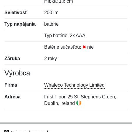
Hĺbka: 1,6 cm
Svietivosť
200 lm
Typ napájania
batérie
Typ batérie: 2x AAA
Batérie súčasťou:
✖
nie
Záruka
2 roky
Výrobca
Firma
Whaleco Technology Limited
Adresa
First Floor, 25 St. Stephens Green,
Dublin, Ireland
Nová recenzia
Nová otázka
Hodnotenie:
Meno:
*
*