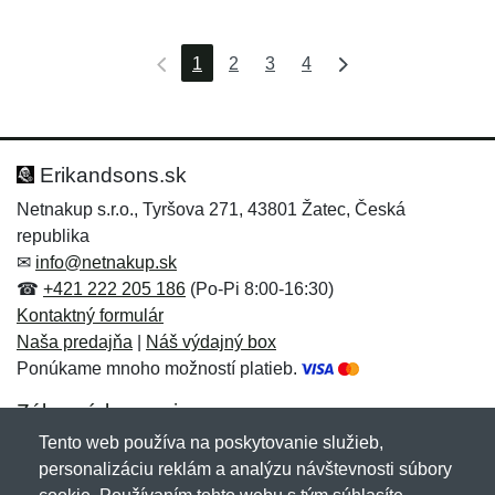
1
2
3
4
Erikandsons.sk
Netnakup s.r.o., Tyršova 271, 43801 Žatec, Česká
republika
✉
info@netnakup.sk
☎
+421 222 205 186
(Po-Pi 8:00-16:30)
Kontaktný formulár
Naša predajňa
|
Náš výdajný box
Ponúkame mnoho možností platieb.
Zákaznícky servis
Tento web používa na poskytovanie služieb,
Novinky emailom
personalizáciu reklám a analýzu návštevnosti súbory