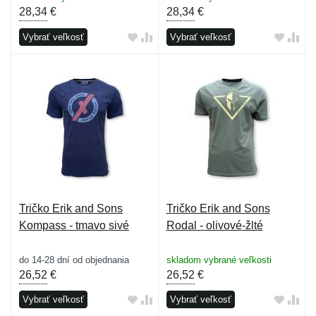
28,34
€
28,34
€
Vybrať veľkosť
Vybrať veľkosť
Tričko Erik and Sons
Tričko Erik and Sons
Kompass - tmavo sivé
Rodal - olivové-žlté
do 14-28 dní od objednania
skladom vybrané veľkosti
26,52
€
26,52
€
Vybrať veľkosť
Vybrať veľkosť