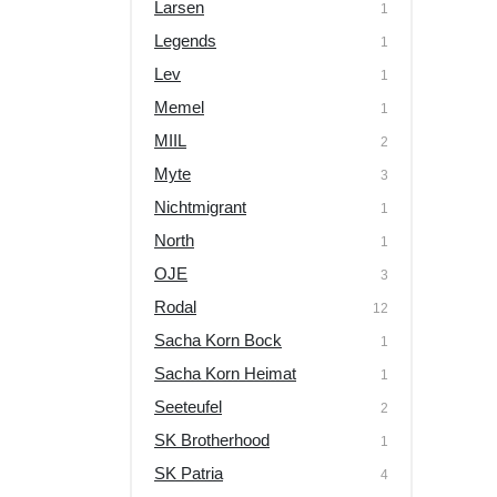
Larsen
1
Legends
1
Lev
1
Memel
1
MIIL
2
Myte
3
Nichtmigrant
1
North
1
OJE
3
Rodal
12
Sacha Korn Bock
1
Sacha Korn Heimat
1
Seeteufel
2
SK Brotherhood
1
SK Patria
4