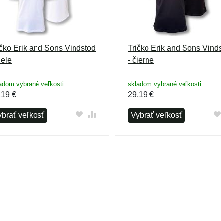
ičko Erik and Sons Vindstod
Tričko Erik and Sons Vind
iele
- čierne
adom vybrané veľkosti
skladom vybrané veľkosti
,19
€
29,19
€
ybrať veľkosť
Vybrať veľkosť