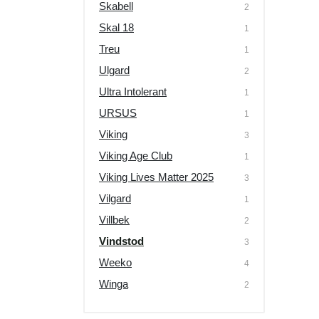
Skabell
2
Skal 18
1
Treu
1
Ulgard
2
Ultra Intolerant
1
URSUS
1
Viking
3
Viking Age Club
1
Viking Lives Matter 2025
3
Vilgard
1
Villbek
2
Vindstod
3
Weeko
4
Winga
2