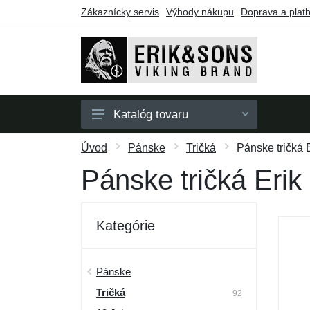
Zákaznícky servis
Výhody nákupu
Doprava a plat
Katalóg tovaru
Pánske
Úvod
Pánske
Tričká
Pánske tričká 
Dámske
Pánske tričká Eri
Doplnky
Darčekové poukazy
Kategórie
Výpredaj
Pánske
Tričká
92