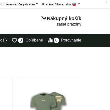
Prihlásenie/Registrácia
Krajina:
Slovensko
Nákupný košík
zatiaľ prázdny
ošík
Obľúbené
Porovnanie
0
0