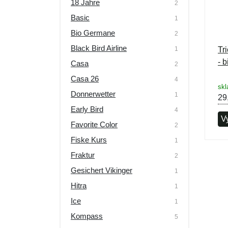
18 Jahre
2
Basic
1
Bio Germane
2
Black Bird Airline
1
Tr
- b
Casa
2
Casa 26
4
skl
Donnerwetter
1
29
Early Bird
4
V
Favorite Color
2
Fiske Kurs
1
Fraktur
2
Gesichert Vikinger
1
Hitra
1
Ice
1
Kompass
5