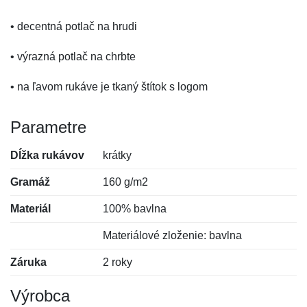
• decentná potlač na hrudi
• výrazná potlač na chrbte
• na ľavom rukáve je tkaný štítok s logom
Parametre
Dĺžka rukávov
krátky
Gramáž
160 g/m2
Materiál
100% bavlna
Materiálové zloženie: bavlna
Záruka
2 roky
Výrobca