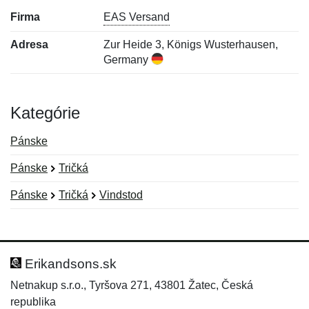
Firma
EAS Versand
Adresa
Zur Heide 3, Königs Wusterhausen,
Germany
Kategórie
Pánske
Pánske
Tričká
Pánske
Tričká
Vindstod
Nová recenzia
Nová otázka
Hodnotenie:
Meno:
*
*
Erikandsons.sk
Netnakup s.r.o., Tyršova 271, 43801 Žatec, Česká
republika