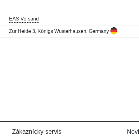
EAS Versand
Zur Heide 3, Königs Wusterhausen, Germany
Meno:
E-mail:
*
*
E-mail:
*
Zákaznícky servis
Nov