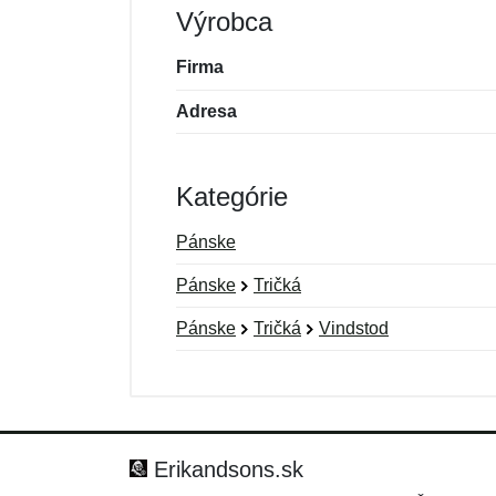
Výrobca
Firma
Adresa
Kategórie
Pánske
Pánske
Tričká
Pánske
Tričká
Vindstod
Nová recenzia
Nová otázka
Hodnotenie:
Meno:
*
*
Erikandsons.sk