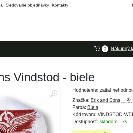
ba
Sledovanie objednávky
Kontakty
Nákupný k
0
ns Vindstod - biele
Hodnotenie:
zatiaľ nehodnot
Značka:
Erik and Sons
Farba:
Biela
Kód tovaru: VINDSTOD-WE
Dostupnosť:
skladom 1 ks