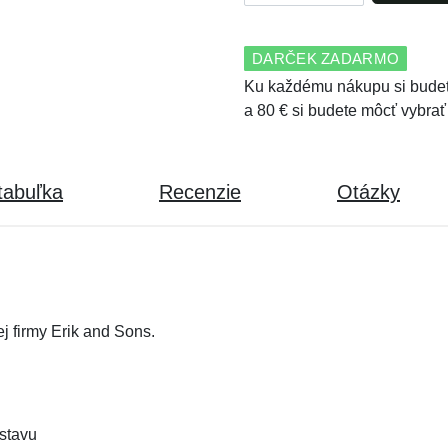
DARČEK ZADARMO
Ku každému nákupu si budet
a 80 € si budete môcť vybrať
tabuľka
Recenzie
Otázky
j firmy Erik and Sons.
ostavu