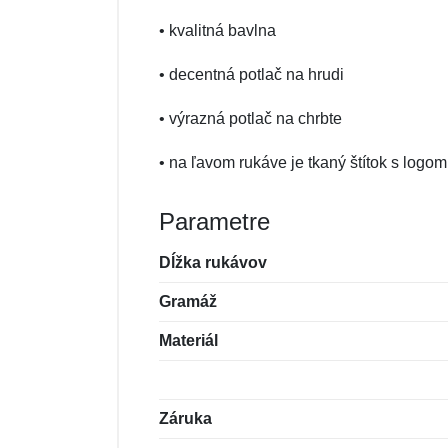
• kvalitná bavlna
• decentná potlač na hrudi
• výrazná potlač na chrbte
• na ľavom rukáve je tkaný štítok s logom
Parametre
Dĺžka rukávov
Gramáž
Materiál
Záruka