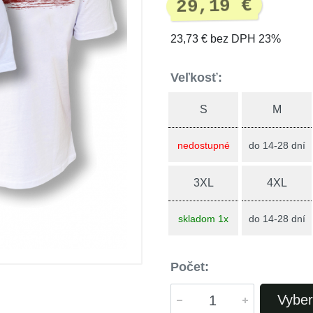
29,19 €
23,73 € bez DPH 23%
Veľkosť:
S
M
nedostupné
do 14-28 dní
3XL
4XL
skladom 1x
do 14-28 dní
Počet:
Vyber