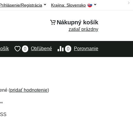
Prihlásenie/Registrácia
Krajina:
Slovensko
Nákupný košík
zatiaľ prázdny
ošík
Obľúbené
Porovnanie
0
0
ené (
pridať hodnotenie
)
ISS