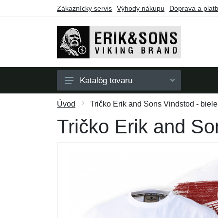
Zákaznícky servis
Výhody nákupu
Doprava a plat
Katalóg tovaru
Pánske
Úvod
Tričko Erik and Sons Vindstod - biele
Dámske
Tričko Erik and So
Doplnky
Darčekové poukazy
Výpredaj