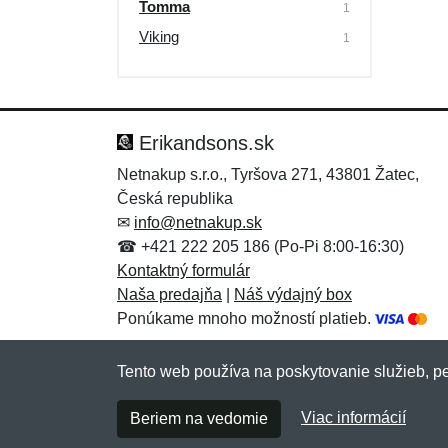
Tomma
1
Viking
1
Erikandsons.sk
Netnakup s.r.o., Tyršova 271, 43801 Žatec,
Česká republika
✉
info@netnakup.sk
☎ +421 222 205 186 (Po-Pi 8:00-16:30)
Kontaktný formulár
Naša predajňa
|
Náš výdajný box
Ponúkame mnoho možností platieb.
Tento web používa na poskytovanie služieb, pe
Viac informácií
Beriem na vedomie
Copyright © 2007-2026 (19 rokov s vami)
Netn