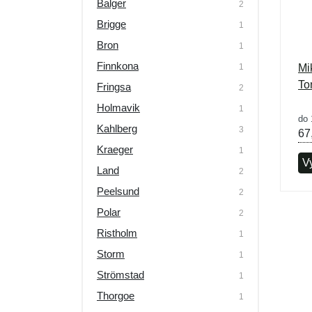
Balger
2
Brigge
1
Bron
1
Finnkona
1
Mi
To
Fringsa
2
Holmavik
1
do 
Kahlberg
3
67
Kraeger
1
V
Land
2
Peelsund
2
Polar
2
Ristholm
1
Storm
1
Strömstad
1
Thorgoe
1