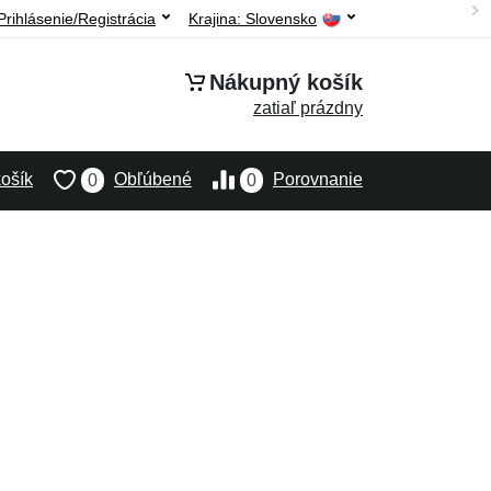
Prihlásenie/Registrácia
Krajina:
Slovensko
Nákupný košík
zatiaľ prázdny
ošík
Obľúbené
Porovnanie
0
0