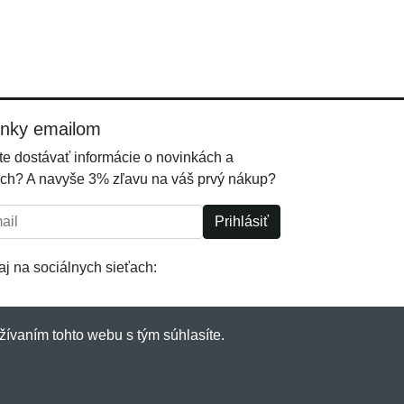
inky emailom
e dostávať informácie o novinkách a
ch? A navyše 3% zľavu na váš prvý nákup?
l:
Prihlásiť
j na sociálnych sieťach:
žívaním tohto webu s tým súhlasíte.