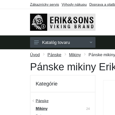
Zákaznícky servis
Výhody nákupu
Doprava a plat
Katalóg tovaru
Pánske
Úvod
Pánske
Mikiny
Pánske mikin
Dámske
Pánske mikiny Er
Doplnky
Darčekové poukazy
Kategórie
Výpredaj
Pánske
Mikiny
24