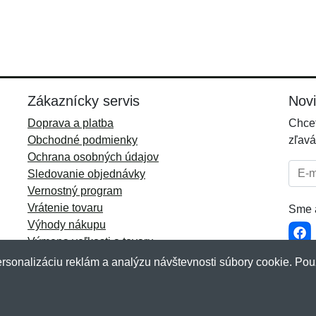
Zákaznícky servis
Nov
Doprava a platba
Chcet
Obchodné podmienky
zľavá
Ochrana osobných údajov
E-mai
Sledovanie objednávky
Vernostný program
Vrátenie tovaru
Sme a
Výhody nákupu
Výmena veľkosti a tovaru
Viac informácií...
rsonalizáciu reklám a analýzu návštevnosti súbory cookie. Pou
akup.sk
&
NetIQ
. Všetky práva vyhradené.