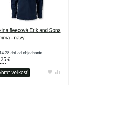
kina fleecová Erik and Sons
mma - navy
14-28 dní od objednania
,25
€
ybrať veľkosť