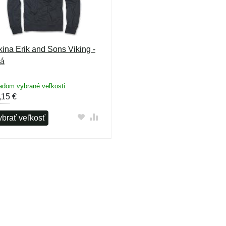
kina Erik and Sons Viking -
vá
adom vybrané veľkosti
,15
€
ybrať veľkosť