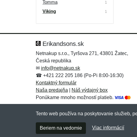
Tomma
1
Viking
1
Erikandsons.sk
Netnakup s.r.o., Tyršova 271, 43801 Žatec,
Česká republika
✉
info@netnakup.sk
☎ +421 222 205 186 (Po-Pi 8:00-16:30)
Kontaktný formulár
Naša predajňa
|
Náš výdajný box
Ponúkame mnoho možností platieb.
Tento web používa na poskytovanie služieb, pe
Viac informácií
Beriem na vedomie
Copyright © 2007-2026 (19 rokov s vami)
Netn