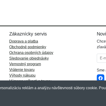
Zákaznícky servis
Nov
Doprava a platba
Chcet
Obchodné podmienky
zľavá
Ochrana osobných údajov
E-mai
Sledovanie objednávky
Vernostný program
Vrátenie tovaru
Sme a
Výhody nákupu
Výmena veľkosti a tovaru
Viac informácií...
rsonalizáciu reklám a analýzu návštevnosti súbory cookie. Pou
akup.sk
&
NetIQ
. Všetky práva vyhradené.