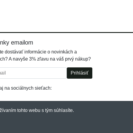
inky emailom
e dostávať informácie o novinkách a
ch? A navyše 3% zľavu na váš prvý nákup?
l:
Prihlásiť
j na sociálnych sieťach:
žívaním tohto webu s tým súhlasíte.