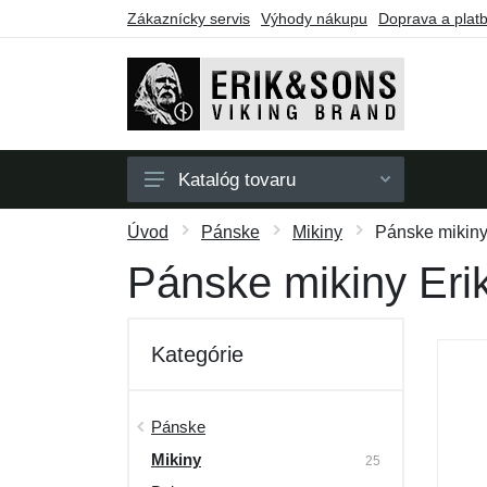
Zákaznícky servis
Výhody nákupu
Doprava a plat
Katalóg tovaru
Pánske
Úvod
Pánske
Mikiny
Pánske mikiny
Dámske
Pánske mikiny Eri
Doplnky
Darčekové poukazy
Kategórie
Výpredaj
Pánske
Mikiny
25