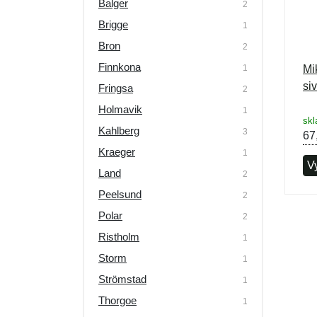
Balger
2
Brigge
1
Bron
2
Finnkona
1
Mi
si
Fringsa
2
Holmavik
1
skl
Kahlberg
3
67
Kraeger
1
V
Land
2
Peelsund
2
Polar
2
Ristholm
1
Storm
1
Strömstad
1
Thorgoe
1