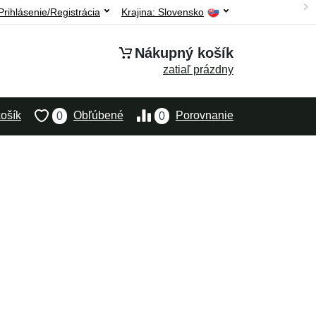
Prihlásenie/Registrácia
Krajina:
Slovensko
Nákupný košík
zatiaľ prázdny
ošík
Obľúbené
Porovnanie
0
0